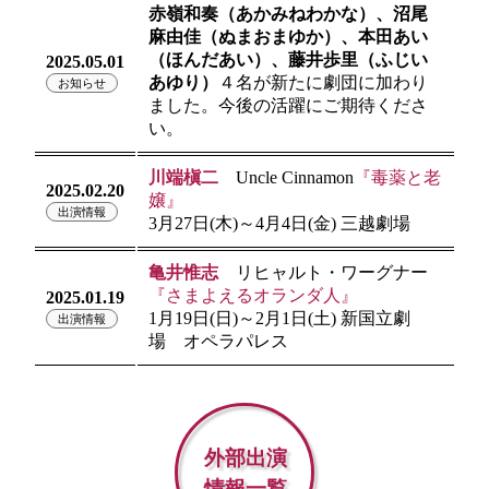
赤嶺和奏（あかみねわかな）、沼尾
麻由佳（ぬまおまゆか）、本田あい
（ほんだあい）、藤井歩里（ふじい
2025.05.01
あゆり）
４名が新たに劇団に加わり
お知らせ
ました。今後の活躍にご期待くださ
い。
川端槇二
Uncle Cinnamon
『毒薬と老
2025.02.20
嬢』
出演情報
3月27日(木)～4月4日(金) 三越劇場
亀井惟志
リヒャルト・ワーグナー
『さまよえるオランダ人』
2025.01.19
1月19日(日)～2月1日(土) 新国立劇
出演情報
場 オペラパレス
外部出演
情報一覧