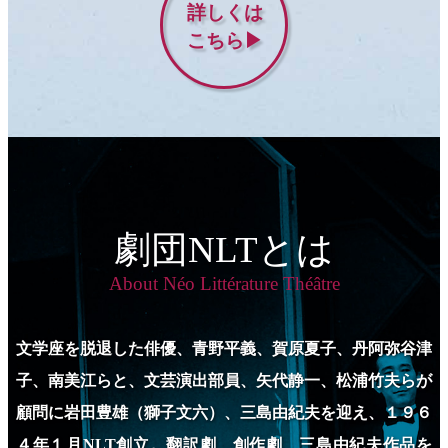
詳しくは
こちら▶︎
劇団NLTとは
About Néo Littérature Théâtre
文学座を脱退した俳優、青野平義、賀原夏子、丹阿弥谷津
子、南美江らと、
文芸演出部員、矢代静一、松浦竹夫らが
顧問に岩田豊雄（獅子文六）、三島由紀夫を迎え、１９６
４年１月NLT創立。
翻訳劇、創作劇、三島由紀夫作品を