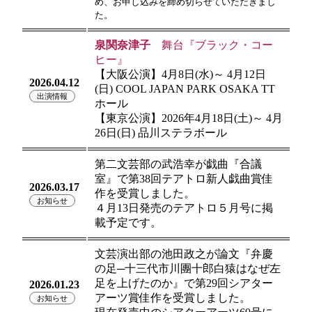
め、お申し込みを締め切らせていただきまし
た。
泉関奈津子
舞台『ブラック・コー
ヒー』
【大阪公演】4月8日(水)～ 4月12日
2026.04.12
(日) COOL JAPAN PARK OSAKA TT
出演情報
ホール
【東京公演】2026年4月18日(土)～ 4月
26日(日) 品川ステラボール
第二文芸部の武浩幸が戯曲『合議
室』で第38回テアトロ新人戯曲賞佳
2026.03.17
作を受賞しました。
お知らせ
４月13日発売のテアトロ５月号に掲
載予定です。
文芸演出部の池田政之が論文『弁慶
の足─十三代市川團十郎白猿はなぜ左
足を上げたのか』で第29回シアター
2026.01.23
アーツ賞佳作を受賞しました。
お知らせ