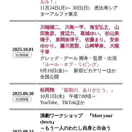
ルル！』
11月24日(月)～ 30日(日) 恵比寿シア
ターアルファ東京
川端槇二
、
川島一平
、
海宝弘之
、
山
田敦彦
、
渡辺力
、
葛城ゆい
、
杉山美
穂子
、
泉関奈津子
、
佐藤まり
、
安奈
ゆかり
、
藤川恵梨
、
山﨑華奈
、
大槻
2025.10.01
千草
出演情報
グレッグ・デール 脚本・監督・出演
『ルール・オブ・リビング』
9月19日(金)～ 新宿ピカデリーほか
全国公開
松岡翔
『最期の、ありがとう。』
2025.09.30
10月1日(水) 午後7:00頃～
出演情報
YouTube、TikTokほか
演劇ワークショップ 『Meet your
clown』
～もう一人のわたし自身と出会う
2025.09.24