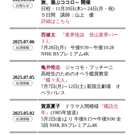
旅、遊ぶココロ～ 開催
お知らせ
日程：11月20日(木)～24日(月・祝)
５日間
講師：山上 優
詳細はこちら
西健太
『業界怪談 登山業界パー
ト2』
2025.07.06
7月28日(月) 午後9:59～午後10:28
出演情報
NHK BSプレミアム4K
亀井惟志
ジャコモ・プッチーニ
高校生のためのオペラ鑑賞教室
2025.07.05
『蝶々夫人』
出演情報
7月7日(月)～12日(土) 新国立劇場 オ
ペラパレス
賀原夏子
ドラマ人間模様
『國語元
年』
(1985年放送)
2025.05.02
5月2日(金)より 午後8:15〜午後9:00 全
出演情報
5回 NHK BSプレミアム4K