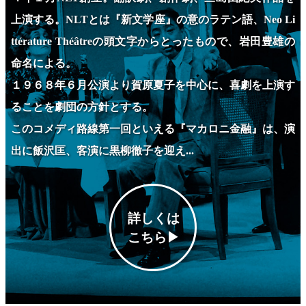
上演する。
NLTとは『新文学座』の意のラテン語、Neo Li
ttérature Théâtreの
頭文字からとったもので、岩田豊雄の
命名による。
１９６８年６月公演より賀原夏子を中心に、喜劇を上演す
ることを劇団の方針とする。
このコメディ路線第一回といえる『マカロニ金融』は、
演
出に飯沢匡、客演に黒柳徹子を迎え...
詳しくは
こちら▶︎