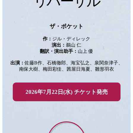
リハーサル
ザ・ポケット
作：
ジル・ディレック
演出：
鵜山 仁
翻訳・演出助手：
山上 優
出演：
佐藤B作、石橋徹郎、海宝弘之、
泉関奈津子、
南保大樹、
梅田彩佳、
茜屋日海夏、
雛形羽衣
2026年7月22日(水)
チケット発売