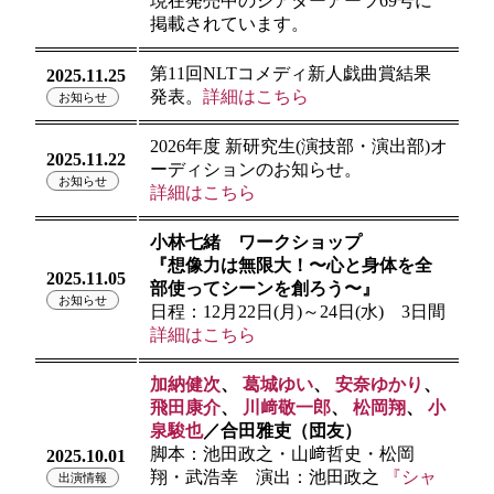
現在発売中のシアターアーツ69号に
掲載されています。
第11回NLTコメディ新人戯曲賞結果
2025.11.25
発表。
詳細はこちら
お知らせ
2026年度 新研究生(演技部・演出部)オ
2025.11.22
ーディションのお知らせ。
お知らせ
詳細はこちら
小林七緒 ワークショップ
『想像力は無限大！〜心と身体を全
2025.11.05
部使ってシーンを創ろう〜』
お知らせ
日程：12月22日(月)～24日(水) 3日間
詳細はこちら
加納健次
、
葛城ゆい
、
安奈ゆかり
、
飛田康介
、
川﨑敬一郎
、
松岡翔
、
小
泉駿也
／合田雅吏（団友）
脚本：池田政之・山﨑哲史・松岡
2025.10.01
翔・武浩幸 演出：池田政之
『シャ
出演情報